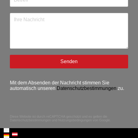
Senden
Mit dem Absenden der Nachricht stimmen Sie
automatisch unseren
Datenschutzbestimmungen
zu.
reCAPTCHA
*
Diese Website ist durch reCAPTCHA geschützt und es gelten die
Datenschutzbestimmungen
und
Nutzungsbedingungen
von Google.
Sprache auswählen